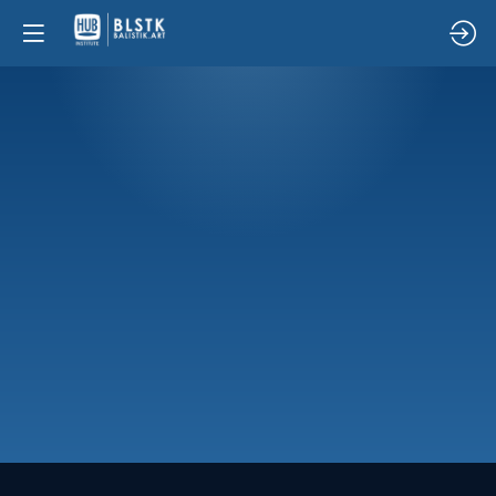
09:50
AI
&
CREATIVITY