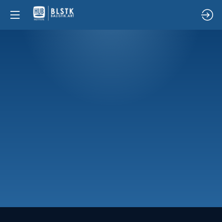
09:50
AI
&
CREATIVITY