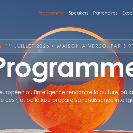
Programme
Speakers
Partenaires
Expe
ER
1
JUILLET 2026 • MAISON.A VERSO, PARIS 9
Programm
ropéen où l’intelligence rencontre la culture, où l
le désir, et où le luxe prépare sa renaissance intelli