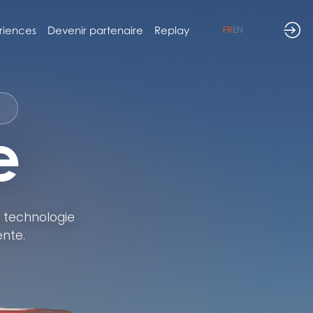
riences
Devenir partenaire
Replay
FR
EN
E
e
a technologie
gente.