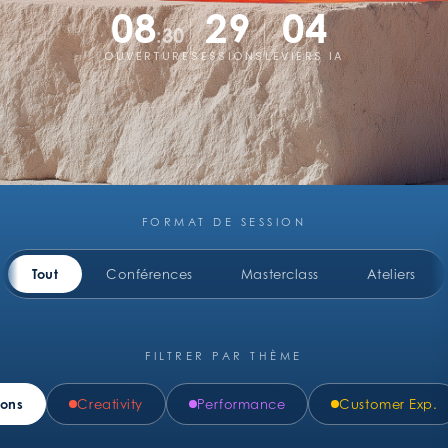
08
29
04
:30
OUVERTURE
SESSIONS
LEVIERS IA
FORMAT DE SESSION
Tout
Conférences
Masterclass
Ateliers
FILTRER PAR THÈME
ions
Creativity
Performance
Customer Exp.