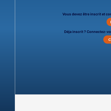
Vous devez être inscrit et c
Déja inscrit ? Connectez-vo
C