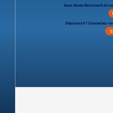
Vous devez être inscrit et c
Déja inscrit ? Connectez-vo
C