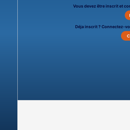
Vous devez être inscrit et c
Déja inscrit ? Connectez-vo
C