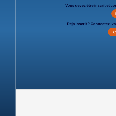
Vous devez être inscrit et c
Déja inscrit ? Connectez-vo
C