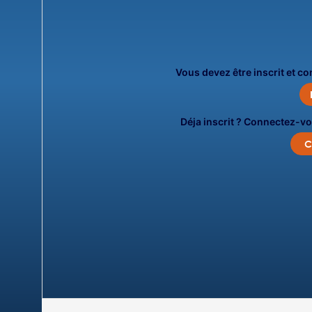
Vous devez être inscrit et c
Déja inscrit ? Connectez-vo
C