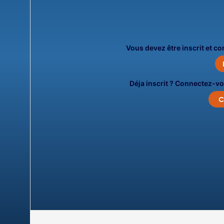
Vous devez être inscrit et c
Déja inscrit ? Connectez-vo
C