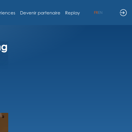
riences
Devenir partenaire
Replay
FR
EN
ng