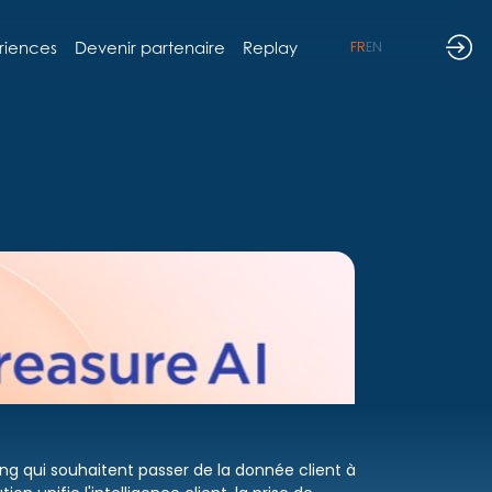
riences
Devenir partenaire
Replay
FR
EN
g qui souhaitent passer de la donnée client à