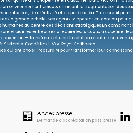
te sur quinze ans d'expertise en Customer Data Platform, la solutio
n d'un environnement unique, éliminant la fragmentation des sta
nnalisation, de créativité et de paid media, Treasure AI perm
ntes à grande échelle. Ses agents IA opèrent en continu pour pl
humaines au centre des décisions stratégiques.En combinant la pu
sure AI aide les entreprises à réduire leurs coûts, à accélérer 
 conversion — transformant ainsi la relation client en un avanta
tlé. Stellantis. Condé Nast. AXA. Royal Caribbean.
s qui ont choisi Treasure AI pour transformer leur connaissance
Accès presse
Demande d'accréditation pass presse