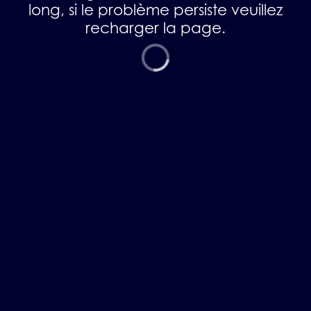
long, si le problème persiste veuillez
recharger la page.
ja inscrit ?
nectez-vous
personnaliser
e experience !
nectez-vous