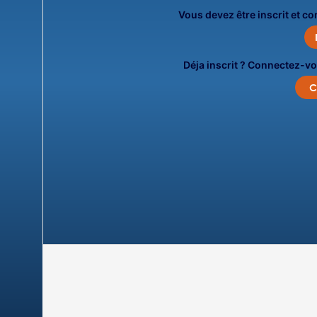
Vous devez être inscrit et c
Déja inscrit ? Connectez-vo
C